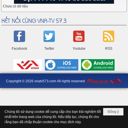
Chưa có dữ liệu
KẾT NỐI CÙNG VNA-TV 57.3
Facebook
Twitter
Youtube
RSS
Copyright © 2026
vnatv573.com
All rights reserved
Chúng tôi sử dụng cookie để cung cấp cho bạn trải nghiệm tốt
Đồng ý
nhất trên trang web của chúng tôi. Nếu tiếp tục, chúng tôi cho
rằng bạn đã chấp thuận cookie cho mục đích này.