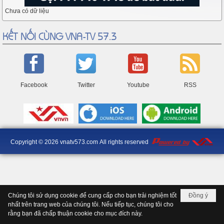
Chưa có dữ liệu
KẾT NỐI CÙNG VNA-TV 57.3
Facebook
Twitter
Youtube
RSS
Copyright © 2026
vnatv573.com
All rights reserved
Chúng tôi sử dụng cookie để cung cấp cho bạn trải nghiệm tốt
Đồng ý
nhất trên trang web của chúng tôi. Nếu tiếp tục, chúng tôi cho
rằng bạn đã chấp thuận cookie cho mục đích này.