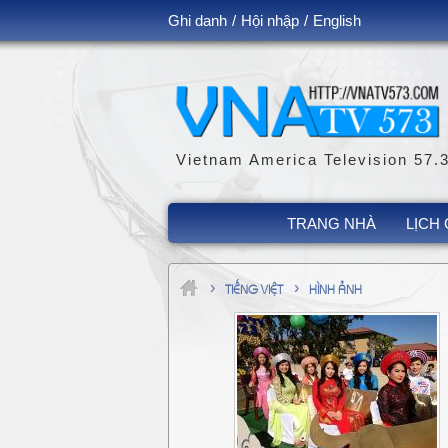
Ghi danh
/
Hội nhập
/
English
Vietnam America Television 57.
TRANG NHÀ
LỊCH 
›
›
TIẾNG VIỆT
HÌNH ẢNH