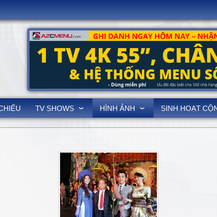
3
CHIẾU
TV SHOWS
HÌNH ẢNH
SINH HOẠT CỘ