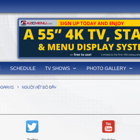
3
E
SCHEDULE
TV SHOWS
PHOTO GALLERY
›
OGRAMS
NGƯỜI VIỆT ĐÓ ĐÂY