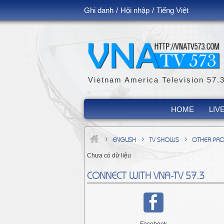
Ghi danh
/
Hội nhập
/
Tiếng Việt
Vietnam America Television 57.
HOME
LIV
›
›
›
ENGLISH
TV SHOWS
OTHER PR
Chưa có dữ liệu
CONNECT WITH VNA-TV 57.3