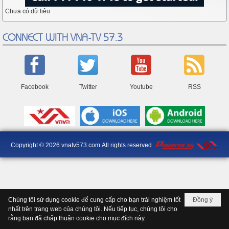
Chưa có dữ liệu
CONNECT WITH VNA-TV 57.3
Facebook
Twitter
Youtube
RSS
Copyright © 2026
vnatv573.com
All rights reserved
Chúng tôi sử dụng cookie để cung cấp cho bạn trải nghiệm tốt
Đồng ý
nhất trên trang web của chúng tôi. Nếu tiếp tục, chúng tôi cho
rằng bạn đã chấp thuận cookie cho mục đích này.