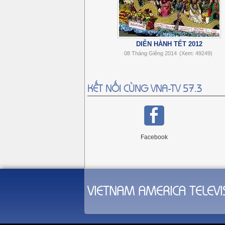
DIỄN HÀNH TẾT 2012
08 Tháng Giêng 2014
(Xem: 49249)
KẾT NỐI CÙNG VNA-TV 57.3
Facebook
VIETNAM AMERICA TELEVI