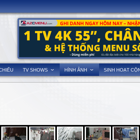
3
CHIẾU
TV SHOWS
HÌNH ẢNH
SINH HOẠT CỘ