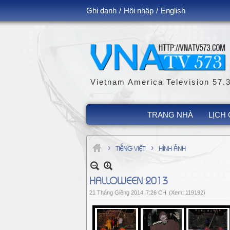
Ghi danh
/
Hội nhập
/
English
Vietnam America Television 57.
TRANG NHÀ
LỊCH 
›
›
TIẾNG VIỆT
HÌNH ẢNH
HALLOWEEN 2013
21 Tháng Giêng 2014
7:26 CH
(Xem: 119192)